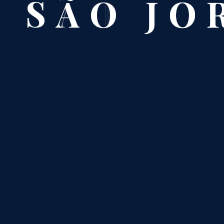
A
S
Ã
O
J
O
Enviar