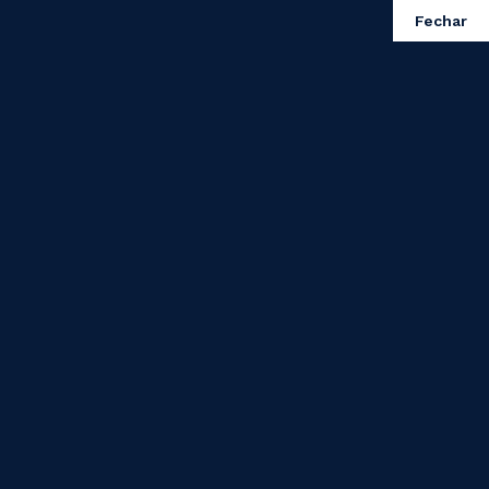
Fechar
ontactos
PT