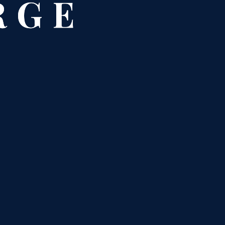
R
G
E